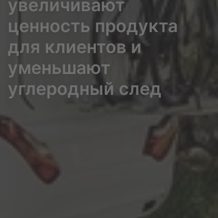
увеличивают
ценность продукта
для клиентов и
уменьшают
углеродный след