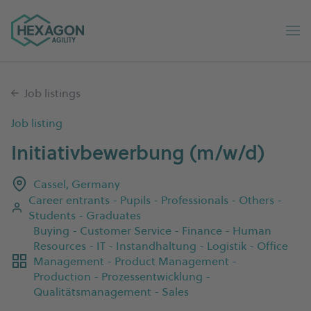
Hexagon Agility home
Op
Job listings
Job listing
Initiativbewerbung (m/w/d)
Cassel, Germany
Career entrants - Pupils - Professionals - Others -
Students - Graduates
Buying - Customer Service - Finance - Human
Resources - IT - Instandhaltung - Logistik - Office
Management - Product Management -
Production - Prozessentwicklung -
Qualitätsmanagement - Sales