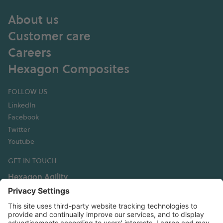
About us
Customer care
Careers
Hexagon Composites
FOLLOW US
LinkedIn
Facebook
Twitter
Youtube
GET IN TOUCH
Hexagon Agility
3335 Susan Street, Suite 100
Costa Mesa, CA 92626 USA
T: +1 949 236 5520